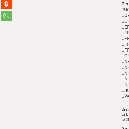
Rio
PUC-
UCB
UCP
UER
UFF
UFF
UFR
UFR
UGF
UNE
UNI
UNI
UNI
UNI
USU
UVA
Dist
UnB 
UCB 
Goi