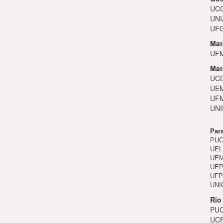
UCG
UNI
UFG
Mat
UFM
Mat
UCD
UEM
UFM
UNI
Par
PUC-
UEL 
UEM 
UEPG
UFPR
UNI
Rio
PUC
UCP