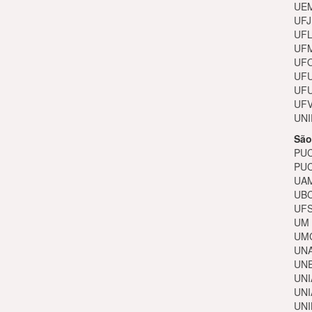
UEM
UFJ
UFL
UFM
UFO
UFU
UFU
UFV
UNI
São
PUC
PUC
UAM
UBC
UFS
UM 
UMC
UNA
UNE
UNI
UNI
UNI