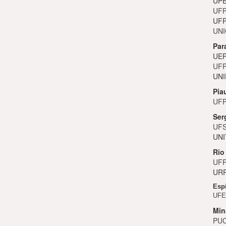
UPE
UFP
UFR
UNI
Par
UEP
UFP
UNI
Pia
UFP
Ser
UFS
UNI
Rio
UFR
URR
Espí
UFES
Min
PUC