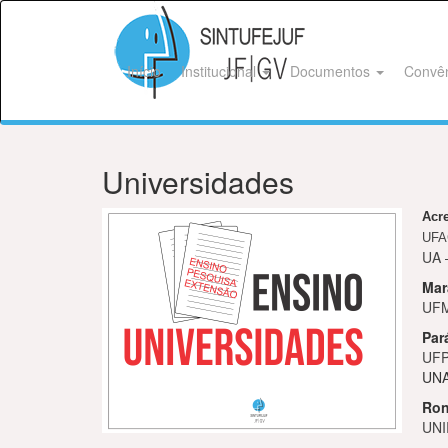
Início
Institucional
Documentos
Convê
Universidades
Acr
UFAC
UA 
Mar
UFM
Par
UFP
UNA
Ron
UNI