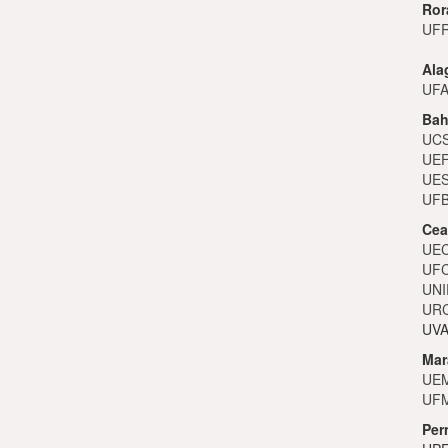
Ror
UFR
Ala
UFA
Bah
UCS
UEF
UES
UFB
Cea
UEC
UFC
UNI
URC
UVA
Mar
UEM
UFM
Per