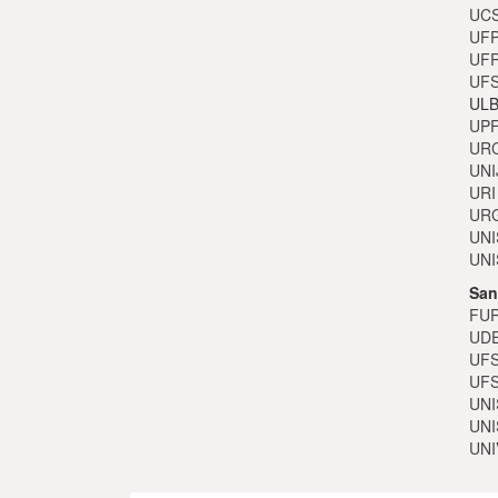
UCS
UFP
UFR
UFS
ULB
UPF
URC
UNI
URI
URG
UNI
UNI
San
FUR
UDE
UFS
UFS
UNI
UNI
UNIV