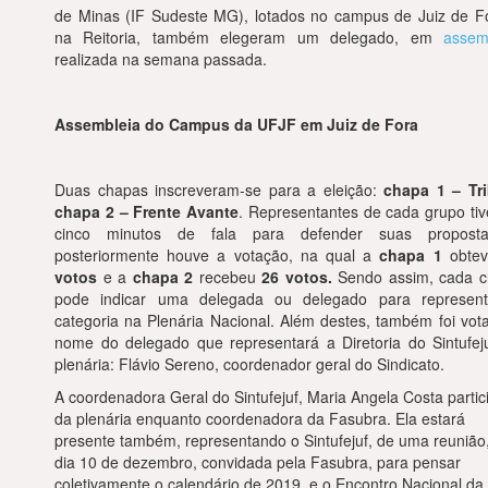
de Minas (IF Sudeste MG), lotados no campus de Juiz de F
na Reitoria, também elegeram um delegado, em
assem
realizada na semana passada.
Assembleia do Campus da UFJF em Juiz de Fora
Duas chapas inscreveram-se para a eleição:
chapa 1 – Tr
chapa 2 – Frente Avante
. Representantes de cada grupo ti
cinco minutos de fala para defender suas propost
posteriormente houve a votação, na qual a
chapa 1
obtev
votos
e a
chapa 2
recebeu
26 votos.
Sendo assim, cada 
pode indicar uma delegada ou delegado para represen
categoria na Plenária Nacional. Além destes, também foi vot
nome do delegado que representará a Diretoria do Sintufej
plenária: Flávio Sereno, coordenador geral do Sindicato.
A coordenadora Geral do Sintufejuf, Maria Angela Costa partic
da plenária enquanto coordenadora da Fasubra. Ela estará
presente também, representando o Sintufejuf, de uma reunião
dia 10 de dezembro, convidada pela Fasubra, para pensar
coletivamente o calendário de 2019, e o Encontro Nacional da