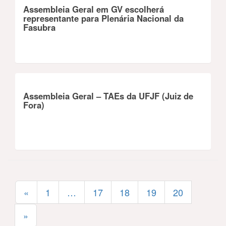
Assembleia Geral em GV escolherá
representante para Plenária Nacional da
Fasubra
Assembleia Geral – TAEs da UFJF (Juiz de
Fora)
«
1
…
17
18
19
20
»