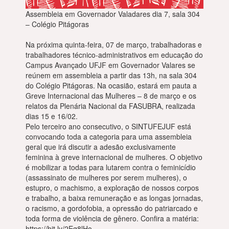
Assembleia em Governador Valadares dia 7, sala 304
– Colégio Pitágoras
Na próxima quinta-feira, 07 de março, trabalhadoras e
trabalhadores técnico-administrativos em educação do
Campus Avançado UFJF em Governador Valares se
reúnem em assembleia a partir das 13h, na sala 304
do Colégio Pitágoras. Na ocasião, estará em pauta a
Greve Internacional das Mulheres – 8 de março e os
relatos da Plenária Nacional da FASUBRA, realizada
dias 15 e 16/02.
Pelo terceiro ano consecutivo, o SINTUFEJUF está
convocando toda a categoria para uma assembleia
geral que irá discutir a adesão exclusivamente
feminina à greve internacional de mulheres. O objetivo
é mobilizar a todas para lutarem contra o feminicídio
(assassinato de mulheres por serem mulheres), o
estupro, o machismo, a exploração de nossos corpos
e trabalho, a baixa remuneração e as longas jornadas,
o racismo, a gordofobia, a opressão do patriarcado e
toda forma de violência de gênero. Confira a matéria:
https://bit.ly/2Eq8lHo