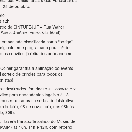
nal das Funcionárias e dos Funcionários
m 28 de outubro.
bro
as 12h
stre do SINTUFEJUF – Rua Walter
 Santo Antônio (bairro Vila Ideal)
 tempestade classificado como “perigo”
originalmente programado para 19 de
as os convites já retirados permanecem
Colher garantirá a animação do evento,
l sorteio de brindes para todos os
onistas!
sindicalizados têm direito a 1 convite e 2
nvites para dependentes legais até 18
em ser retirados na sede administrativa
exta-feira, 08 de novembro, das 08h às
o, 309).
o: Haverá transporte saindo do Museu de
MAMM) às 10h, 11h e 12h, com retorno