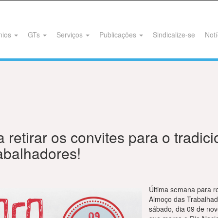
nios
GTs
Serviços
Publicações
Sindicalize-se
Notí
retirar os convites para o tradic
abalhadores!
Última semana para ret
Almoço das Trabalhad
sábado, dia 09 de no