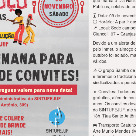
que marca o Dia Nacio
Públicos, celebrado e
🗓 Data: 09 de novem
🕛 Horário: A partir d
📍 Local: Sede campe
Giancoli, 07 – Granjas
Devido a um alerta de
pelo Inmet, o almoço 
outubro foi adiado, m
válidos.
🎶 O grupo Samba de 
e teremos o tradiciona
sindicalizados e pensi
🔹 Convites: Todos os 
gratuitos, além de co
anos. Os convites dev
do SINTUFEJUF, até s
18h (Rua Santo Antôni
🚌 Transporte Gratuit
Arte Murilo Mendes (