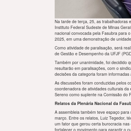
Na tarde de terça, 25, as trabalhadoras
Instituto Federal Sudeste de Minas Gera
nacional convocada pela Fasubra para o d
2025, em uma demonstração de unidade 
Como atividade de paralisação, será real
de Gestão e Desempenho da UFJF (PG
Também por unanimidade, foi decidido q
resultarão em paralisações, com o sindi
decisões da categoria foram informadas à
As discussões foram conduzidas pelos c
coordenadora de atividades culturais da
Sereno como suplente na Comissão do PGD
Relatos da Plenária Nacional da Fasu
A assembleia também teve espaço para re
março. Entre os relatos, Luiz Tegedor, 
um fator que gerou certa burocracia nas 
fortalecer o movimento para garantir o 