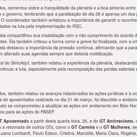
s, comentou sobre a tranquilidade da plenária e a boa sintonia entre o
 o governo, lembrando que a paralisação do dia 28 é apenas um dos p
 O coordenador também enfatizou a importância de garantir o reconhe
tados na luta pela implementação do RSC.
osta compartilhou sua insatisfação com o não cumprimento do acordo 
es. Ela também criticou a forma como a greve foi finalizada, com a c
gela destacou a importância da pressão contínua, afirmando que a par
em alterado suas agendas sempre que detecta mobilização.
l do Sintufejuf, também relatou a experiência da plenária, destacando
ontinuar a luta, especialmente pela recomposição das perdas salariai
os, também relatou os avanços relacionados às ações jurídicas e à or
 de aposentados realizada no dia 21 de março, foi discutido o andam
cato se comprometeu a atualizar as ações em andamento em Belo Horiz
ios para as ações do PASEP.
T Aposentado
a partir desta quarta-feira, 26, e do
GT Antirracismo
,
u a retomada de outros GTs, como o
GT Carreira
e o
GT Mulheres
, s
uana Lombardi, Paulo Edson, Cristina, Marcélia, Maria Clara, Rogério,