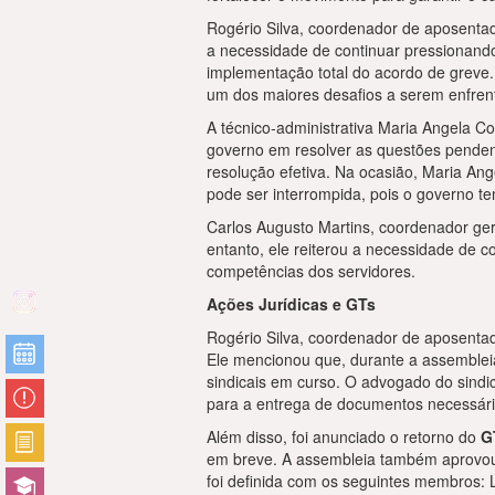
Rogério Silva, coordenador de aposentado
a necessidade de continuar pressionando
implementação total do acordo de greve.
um dos maiores desafios a serem enfren
A técnico-administrativa Maria Angela C
governo em resolver as questões pendent
resolução efetiva. Na ocasião, Maria An
pode ser interrompida, pois o governo t
Carlos Augusto Martins, coordenador gera
entanto, ele reiterou a necessidade de c
competências dos servidores.
Ações Jurídicas e GTs
Rogério Silva, coordenador de aposentad
Ele mencionou que, durante a assembleia
sindicais em curso. O advogado do sindi
para a entrega de documentos necessár
Além disso, foi anunciado o retorno do
G
em breve. A assembleia também aprovo
foi definida com os seguintes membros: L