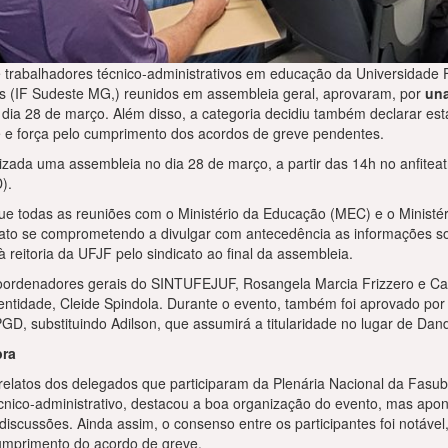
 e trabalhadores técnico-administrativos em educação da Universidade 
is (IF Sudeste MG,) reunidos em assembleia geral, aprovaram, por
un
ia 28 de março. Além disso, a categoria decidiu também declarar estad
e força pelo cumprimento dos acordos de greve pendentes.
izada uma assembleia no dia 28 de março, a partir das 14h no anfiteatr
D).
ue todas as reuniões com o Ministério da Educação (MEC) e o Ministé
cato se comprometendo a divulgar com antecedência as informações sob
 reitoria da UFJF pelo sindicato ao final da assembleia.
oordenadores gerais do SINTUFEJUF, Rosangela Marcia Frizzero e Car
 entidade, Cleide Spindola. Durante o evento, também foi aprovado por
, substituindo Adilson, que assumirá a titularidade no lugar de Dand
bra
latos dos delegados que participaram da Plenária Nacional da Fasubr
técnico-administrativo, destacou a boa organização do evento, mas apo
discussões. Ainda assim, o consenso entre os participantes foi notáv
cumprimento do acordo de greve.