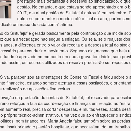
prestação mais detalhada e acessível ao sindicalizado, o q
gestão. No entanto, o que estava sendo apresentado era o b
2017, e a atual gestão do Sintufejuf entrou já em setembro.
optou-se por manter o modelo até o final do ano, porém sem
indicato um mapa de cada conta” afirma.
ão do Sintufejuf é gerada basicamente pela contribuição que incide sobr
z que a arrecadação não segue a inflação. Ou seja, se o reajuste dos
 anos, a diferença entre o valor da receita e a despesa total do sindic
ecessário para conduzir o movimento. Segundo ele, mesmo que haja uma
o o fundo é aprovado no momento em que a greve tem início, sem prev
endo assim, os recursos utilizados da reserva precisarão ser repostos
Silva, parabenizou as orientações do Conselho Fiscal e falou sobre o a
to financeiro, estando sempre atentas a essas oscilações, e orientan
 realização de aplicações financeiras.
ovação da prestação de contas do Sintufejuf, foi reservado para escl
ereno reforçou a fala da coordenação de finanças em relação ao “estr
sem aumento real, precisa cortar despesas, e muitas vezes, acaba desf
a o próprio técnico-administrativo, uma vez que ao enfraquecer o sindica
políticos, nem financeiros. Maria Angela falou também sobre as perda
na, insalubridade e plantão hospitalar, que necessitam de um trabalho p