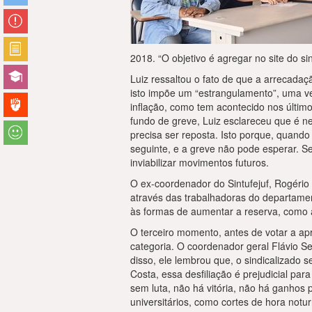
2018. “O objetivo é agregar no site do s
Luiz ressaltou o fato de que a arrecadaç
isto impõe um “estrangulamento”, uma ve
inflação, como tem acontecido nos últimos
fundo de greve, Luiz esclareceu que é n
precisa ser reposta. Isto porque, quand
seguinte, e a greve não pode esperar. S
inviabilizar movimentos futuros.
O ex-coordenador do Sintufejuf, Rogério 
através das trabalhadoras do departamen
às formas de aumentar a reserva, como a
O terceiro momento, antes de votar a apr
categoria. O coordenador geral Flávio S
disso, ele lembrou que, o sindicalizado 
Costa, essa desfiliação é prejudicial par
sem luta, não há vitória, não há ganhos 
universitários, como cortes de hora notur