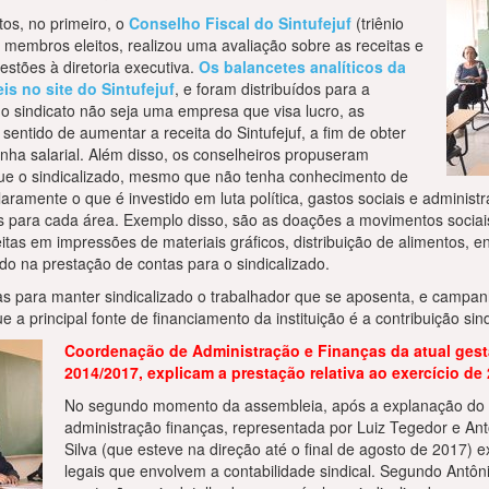
tos, no primeiro, o
Conselho Fiscal do Sintufejuf
(triênio
membros eleitos, realizou uma avaliação sobre as receitas e
stões à diretoria executiva.
Os balancetes analíticos da
is no site do Sintufejuf
, e foram distribuídos para a
o sindicato não seja uma empresa que visa lucro, as
sentido de aumentar a receita do Sintufejuf, a fim de obter
ha salarial. Além disso, os conselheiros propuseram
que o sindicalizado, mesmo que não tenha conhecimento de
ramente o que é investido em luta política, gastos sociais e administra
s para cada área. Exemplo disso, são as doações a movimentos sociai
eitas em impressões de materiais gráficos, distribuição de alimentos, 
ado na prestação de contas para o sindicalizado.
cas para manter sindicalizado o trabalhador que se aposenta, e campa
ue a principal fonte de financiamento da instituição é a contribuição sind
Coordenação de Administração e Finanças da atual gestã
2014/2017, explicam a prestação relativa ao exercício de
No segundo momento da assembleia, após a explanação do 
administração finanças, representada por Luiz Tegedor e An
Silva (que esteve na direção até o final de agosto de 2017) 
legais que envolvem a contabilidade sindical. Segundo Antôn