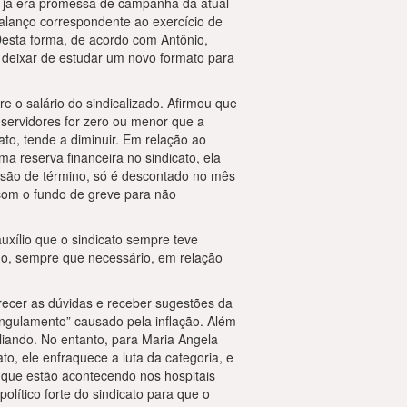
ue já era promessa de campanha da atual
alanço correspondente ao exercício de
 Desta forma, de acordo com Antônio,
 deixar de estudar um novo formato para
e o salário do sindicalizado. Afirmou que
 servidores for zero ou menor que a
ato, tende a diminuir. Em relação ao
 reserva financeira no sindicato, ela
isão de término, só é descontado no mês
 com o fundo de greve para não
uxílio que o sindicato sempre teve
do, sempre que necessário, em relação
arecer as dúvidas e receber sugestões da
angulamento” causado pela inflação. Além
iliando. No entanto, para Maria Angela
to, ele enfraquece a luta da categoria, e
s que estão acontecendo nos hospitais
olítico forte do sindicato para que o