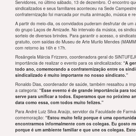
Servidores, no último sábado, 13 de dezembro. O encontro que
sindicalizados e seus familiares aconteceu na Sede Campestre
confraternização foi marcada por muita animação, música e re
A partir do meio-dia, os convidados puderam desfrutar de um
do grupo Laços de Amizade. No intervalo da música, os sindic
sorteio de diversos brindes. Para garantir o acesso, o sindicato
gratuito, com saídas do Museu de Arte Murilo Mendes (MAMM)
com retorno às 16h e 17h.
Rosângela Márcia Frizzero, coordenadora geral do SINTUFEJ
importância de realizar o evento para os sindicalizados:
“A ge
todo ano, comemorando a confraternização entre os sindi
sindicalizado é muito importante no nosso sindicato.”
Ronaldo Dias, coordenador de saúde, também ressaltou a imp
a categoria:
“Esse evento é de grande importância para tod
serve para unificar a todos. Esperamos que no próximo a
data como essa, com todos muito felizes.”
Para André Luiz Silva Araújo, servidor da Faculdade de Farmá
comemoração:
“Estou muito feliz porque é uma oportunid
encontrarmos informalmente com os colegas. Eu gosto mui
porque é um ambiente familiar e que une os colegas. Est