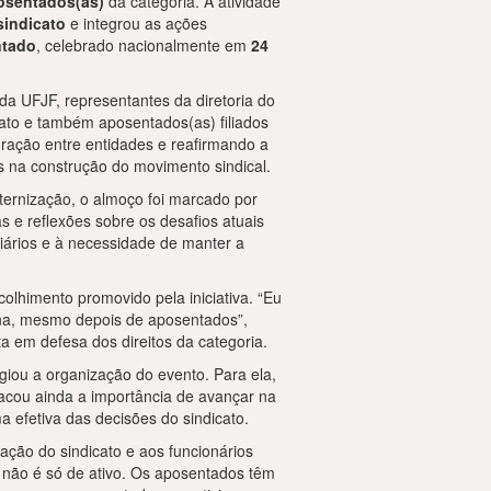
posentados(as)
da categoria. A atividade
sindicato
e integrou as ações
ntado
, celebrado nacionalmente em
24
da UFJF, representantes da diretoria do
ato e também aposentados(as) filiados
egração entre entidades e reafirmando a
s na construção do movimento sindical.
ernização, o almoço foi marcado por
as e reflexões sobre os desafios atuais
ciários e à necessidade de manter a
olhimento promovido pela iniciativa. “Eu
dona, mesmo depois de aposentados”,
ta em defesa dos direitos da categoria.
ogiou a organização do evento. Para ela,
acou ainda a importância de avançar na
 efetiva das decisões do sindicato.
ação do sindicato e aos funcionários
ta não é só de ativo. Os aposentados têm