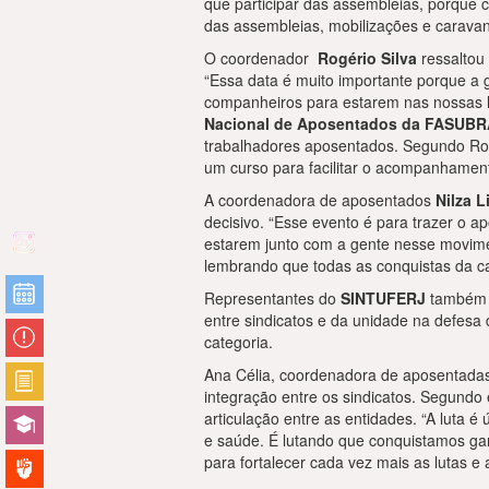
que participar das assembleias, porque
das assembleias, mobilizações e caravan
O coordenador
Rogério Silva
ressaltou 
“Essa data é muito importante porque a 
companheiros para estarem nas nossas l
Nacional de Aposentados da FASUB
trabalhadores aposentados. Segundo Ro
um curso para facilitar o acompanhament
A coordenadora de aposentados
Nilza L
decisivo. “Esse evento é para trazer o 
estarem junto com a gente nesse movimen
lembrando que todas as conquistas da cat
Representantes do
SINTUFERJ
também p
entre sindicatos e da unidade na defesa 
categoria.
Ana Célia, coordenadora de aposentadas
integração entre os sindicatos. Segundo
articulação entre as entidades. “A luta é
e saúde. É lutando que conquistamos gan
para fortalecer cada vez mais as lutas e