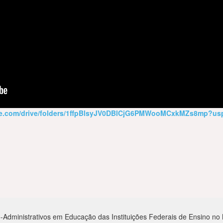
gle.com/drive/folders/1ffpBlsyJV0DBlCjG6PMWooMCxkMZs8mp?usp
-Administrativos em Educação das Instituições Federais de Ensino no Mu