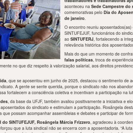
trabalhadores e trabalhadoras a
aconteceu na
Sede Campestre do 
comemorativas pelo
Dia do Apose
de janeiro
.
O encontro reuniu aposentados(as) 
SINTUFEJUF, funcionários do sindic
ao
SINTUFERJ
, fortalecendo a int
relevância histórica dos aposentado
Mais do que um momento de confrat
falas políticas
, troca de experiênci
ente no que diz respeito à valorização salarial, aos direitos previden
ida
, que se aposentou em junho de 2025, destacou o sentimento de ac
indicato. A gente se sente querida, porque o sindicato não nos aban
sa fortalecem a consciência coletiva e incentivam a participação na lu
ndes
, da base da UFJF, também avaliou positivamente a iniciativa e el
aposentados do sindicato e estimulam a participação. Rosângela dest
ra que possam acompanhar assembleias e debates e participar de forma
l do SINTUFEJUF, Rosângela Márcia Frizzero
, agradeceu à coorden
reforçou que a luta sindical não se encerra com a aposentadoria. “A lu