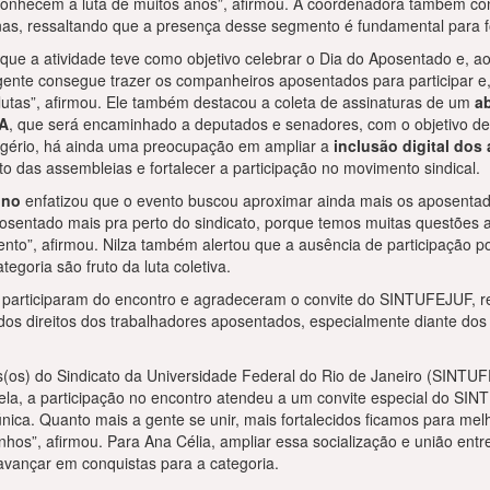
 conhecem a luta de muitos anos”, afirmou. A coordenadora também co
as, ressaltando que a presença desse segmento é fundamental para for
que a atividade teve como objetivo celebrar o Dia do Aposentado e, a
gente consegue trazer os companheiros aposentados para participar e
utas”, afirmou. Ele também destacou a coleta de assinaturas de um
a
RA
, que será encaminhado a deputados e senadores, com o objetivo 
gério, há ainda uma preocupação em ampliar a
inclusão digital do
o das assembleias e fortalecer a participação no movimento sindical.
ino
enfatizou que o evento buscou aproximar ainda mais os aposent
aposentado mais pra perto do sindicato, porque temos muitas questõe
to”, afirmou. Nilza também alertou que a ausência de participação po
egoria são fruto da luta coletiva.
articiparam do encontro e agradeceram o convite do SINTUFEJUF, re
dos direitos dos trabalhadores aposentados, especialmente diante dos 
(os) do Sindicato da Universidade Federal do Rio de Janeiro (SINTUF
 ela, a participação no encontro atendeu a um convite especial do SI
 única. Quanto mais a gente se unir, mais fortalecidos ficamos para melh
hos”, afirmou. Para Ana Célia, ampliar essa socialização e união entr
 avançar em conquistas para a categoria.