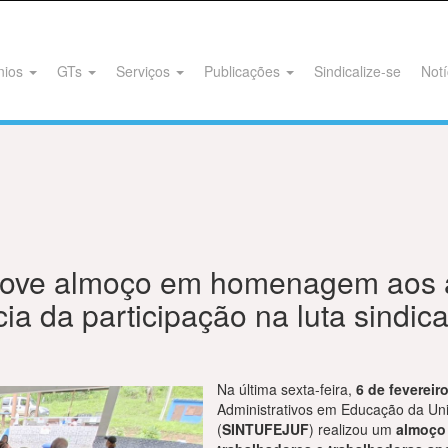
nios
GTs
Serviços
Publicações
Sindicalize-se
Notí
ve almoço em homenagem aos 
ia da participação na luta sindica
Na última sexta-feira,
6 de fevereir
Administrativos em Educação da Uni
(
SINTUFEJUF
) realizou um
almoço