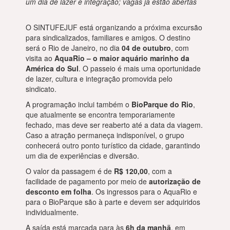
um dia de lazer e integração; vagas já estão abertas
O SINTUFEJUF está organizando a próxima excursão
para sindicalizados, familiares e amigos. O destino
será o Rio de Janeiro, no dia
04 de outubro
, com
visita ao
AquaRio – o maior aquário marinho da
América do Sul
. O passeio é mais uma oportunidade
de lazer, cultura e integração promovida pelo
sindicato.
A programação inclui também o
BioParque do Rio
,
que atualmente se encontra temporariamente
fechado, mas deve ser reaberto até a data da viagem.
Caso a atração permaneça indisponível, o grupo
conhecerá outro ponto turístico da cidade, garantindo
um dia de experiências e diversão.
O valor da passagem é de
R$ 120,00
, com a
facilidade de pagamento por meio de
autorização de
desconto em folha
. Os ingressos para o AquaRio e
para o BioParque são à parte e devem ser adquiridos
individualmente.
A saída está marcada para às
6h da manhã
, em