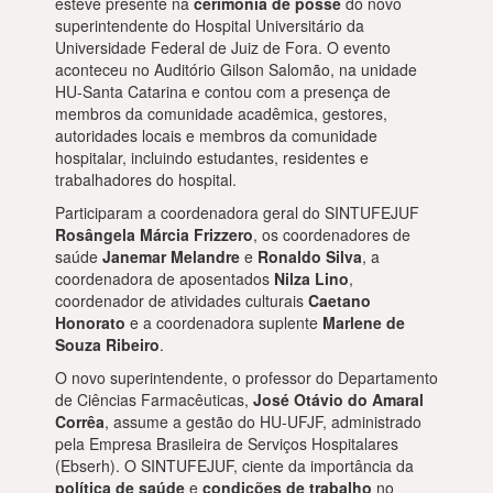
esteve presente na
cerimônia de posse
do novo
superintendente do Hospital Universitário da
Universidade Federal de Juiz de Fora. O evento
aconteceu no Auditório Gilson Salomão, na unidade
HU-Santa Catarina e contou com a presença de
membros da comunidade acadêmica, gestores,
autoridades locais e membros da comunidade
hospitalar, incluindo estudantes, residentes e
trabalhadores do hospital.
Participaram a coordenadora geral do SINTUFEJUF
Rosângela Márcia Frizzero
, os coordenadores de
saúde
Janemar Melandre
e
Ronaldo Silva
, a
coordenadora de aposentados
Nilza Lino
,
coordenador de atividades culturais
Caetano
Honorato
e a coordenadora suplente
Marlene de
Souza Ribeiro
.
O novo superintendente, o professor do Departamento
de Ciências Farmacêuticas,
José Otávio do Amaral
Corrêa
, assume a gestão do HU-UFJF, administrado
pela Empresa Brasileira de Serviços Hospitalares
(Ebserh). O SINTUFEJUF, ciente da importância da
política de saúde
e
condições de trabalho
no