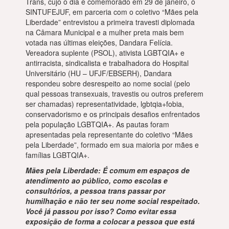
Trans, cujo o dia é comemorado em 29 de janeiro, o
SINTUFEJUF, em parceria com o coletivo “Mães pela
Liberdade” entrevistou a primeira travesti diplomada
na Câmara Municipal e a mulher preta mais bem
votada nas últimas eleições, Dandara Felícia.
Vereadora suplente (PSOL), ativista LGBTQIA+ e
antirracista, sindicalista e trabalhadora do Hospital
Universitário (HU – UFJF/EBSERH), Dandara
respondeu sobre desrespeito ao nome social (pelo
qual pessoas transexuais, travestis ou outros preferem
ser chamadas) representatividade, lgbtqia+fobia,
conservadorismo e os principais desafios enfrentados
pela população LGBTQIA+. As pautas foram
apresentadas pela representante do coletivo “Mães
pela Liberdade”, formado em sua maioria por mães e
famílias LGBTQIA+.
Mães pela Liberdade: É comum em espaços de
atendimento ao público, como escolas e
consultórios, a pessoa trans passar por
humilhação e não ter seu nome social respeitado.
Você já passou por isso? Como evitar essa
exposição de forma a colocar a pessoa que está