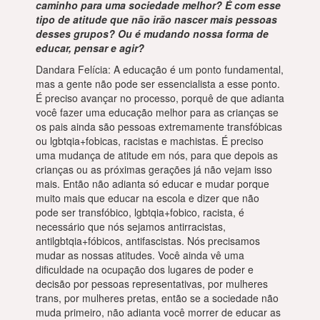
caminho para uma sociedade melhor? É com esse
tipo de atitude que não irão nascer mais pessoas
desses grupos? Ou é mudando nossa forma de
educar, pensar e agir?
Dandara Felícia: A educação é um ponto fundamental,
mas a gente não pode ser essencialista a esse ponto.
É preciso avançar no processo, porquê de que adianta
você fazer uma educação melhor para as crianças se
os pais ainda são pessoas extremamente transfóbicas
ou lgbtqia+fobicas, racistas e machistas. É preciso
uma mudança de atitude em nós, para que depois as
crianças ou as próximas gerações já não vejam isso
mais. Então não adianta só educar e mudar porque
muito mais que educar na escola e dizer que não
pode ser transfóbico, lgbtqia+fobico, racista, é
necessário que nós sejamos antirracistas,
antilgbtqia+fóbicos, antifascistas. Nós precisamos
mudar as nossas atitudes. Você ainda vê uma
dificuldade na ocupação dos lugares de poder e
decisão por pessoas representativas, por mulheres
trans, por mulheres pretas, então se a sociedade não
muda primeiro, não adianta você morrer de educar as