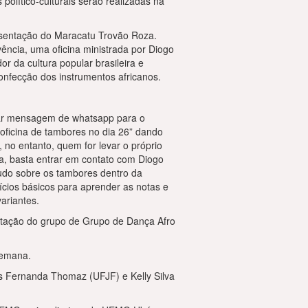
olítico-culturais serão realizadas na
resentação do Maracatu Trovão Roza.
vência, uma oficina ministrada por Diogo
or da cultura popular brasileira e
confecção dos instrumentos africanos.
viar mensagem de whatsapp para o
oficina de tambores no dia 26” dando
no entanto, quem for levar o próprio
da, basta entrar em contato com Diogo
tudo sobre os tambores dentro da
cícios básicos para aprender as notas e
ariantes.
ntação do grupo de Grupo de Dança Afro
semana.
s Fernanda Thomaz (UFJF) e Kelly Silva