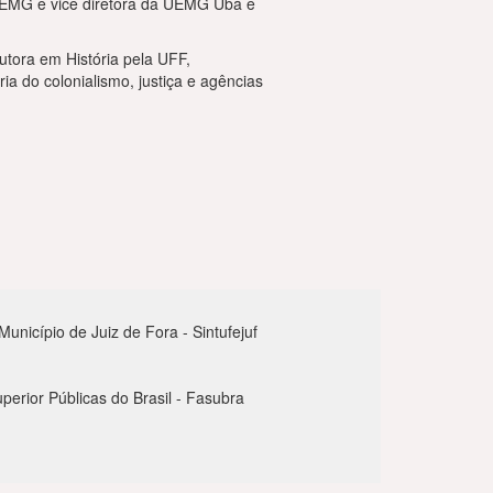
 UEMG e vice diretora da UEMG Ubá e
utora em História pela UFF,
a do colonialismo, justiça e agências
nicípio de Juiz de Fora - Sintufejuf
perior Públicas do Brasil - Fasubra