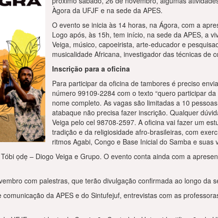
próximo sábado, 26 de novembro, algumas atividades p
Àgora da UFJF e na sede da APES.
O evento se inicia às 14 horas, na Ágora, com a ap
Logo após, às 15h, tem início, na sede da APES, a vi
Veiga, músico, capoeirista, arte-educador e pesquisad
musicalidade Africana, investigador das técnicas de 
Inscrição para a oficina
Para participar da oficina de tambores é preciso en
número 99109-2284 com o texto “quero participar da 
nome completo. As vagas são limitadas a 10 pessoas, 
atabaque não precisa fazer inscrição. Qualquer dúvi
Veiga pelo cel 98708-2597. A oficina vai fazer um es
tradição e da religiosidade afro-brasileiras, com exer
ritmos Agabi, Congo e Base Inicial do Samba e suas v
Tóbi ọdẹ – Diogo Veiga e Grupo. O evento conta ainda com a aprese
vembro com palestras, que terão divulgação confirmada ao longo da 
 comunicação da APES e do Sintufejuf, entrevistas com as professora