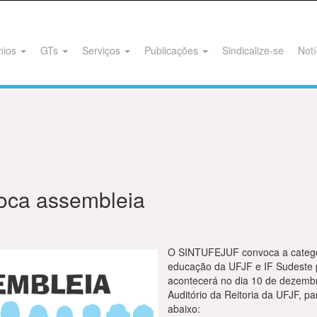
nios
GTs
Serviços
Publicações
Sindicalize-se
Notí
ca assembleia
O SINTUFEJUF convoca a categor
educação da UFJF e IF Sudeste 
acontecerá no dia 10 de dezembro
Auditório da Reitoria da UFJF, pa
abaixo: