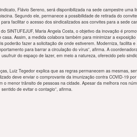
ndicato, Flávio Sereno, será disponibilizada na sede campestre uma 
piscina. Segundo ele, permanece a possibilidade de retirada do convite 
para facilitar o acesso dos sindicalizados aos convites para a sede ca
o SINTUFEJUF, Maria Angela Costa, o objetivo da inovação é promov
e casa. Assim, a medida colabora também para minimizar a exposição a
s poderão fazer a solicitação de onde estiverem. Moderniza, facilita 
portamento para barrar a circulação do vírus”, afirma. A coordenado
e usufruir do espaço de lazer, em meio a natureza, oferecido pelo sind
nças, Luiz Tegedor explica que as regras permanecem as mesmas, se
dicalizado deve enviar o comprovante da imunização contra COVID-19 p
m o menor trânsito de pessoas na cidade. Apesar da melhora nos núme
sentido de evitar o contagio”, afirma.