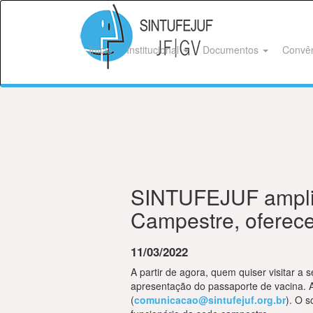
Início
Institucional
Documentos
Convê
SINTUFEJUF amplia 
Campestre, oferece
11/03/2022
A partir de agora, quem quiser visitar a
apresentação do passaporte de vacina. A 
(
comunicacao@sintufejuf.org.br
). O s