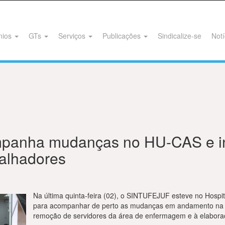
nios
GTs
Serviços
Publicações
Sindicalize-se
Notí
anha mudanças no HU-CAS e int
balhadores
Na última quinta-feira (02), o SINTUFEJUF esteve no Hospi
para acompanhar de perto as mudanças em andamento na u
remoção de servidores da área de enfermagem e à elabora