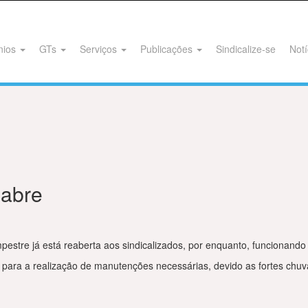
nios
GTs
Serviços
Publicações
Sindicalize-se
Notí
eabre
tre já está reaberta aos sindicalizados, por enquanto, funcionand
para a realização de manutenções necessárias, devido as fortes chuv