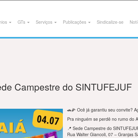
nios
GTs
Serviços
Publicações
Sindicalize-se
Notí
Sede Campestre do SINTUFEJUF
🚗🌽 Ocê já garantiu seu convite? A
Pra ninguém se perdê no rumo do A
📍 Sede Campestre do SINTUFEJU
Rua Walter Giancoli, 07 – Granjas S