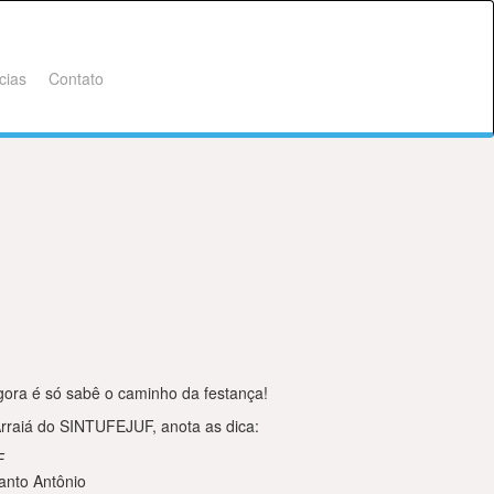
cias
Contato
gora é só sabê o caminho da festança!
rraiá do SINTUFEJUF, anota as dica:
F
anto Antônio