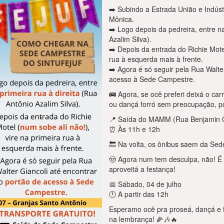
➡️ Subindo a Estrada União e Indúst
Mônica.
➡️ Logo depois da pedreira, entre na
Azalim Silva).
➡️ Depois da entrada do Richie Motel
rua à esquerda mais à frente.
➡️ Agora é só seguir pela Rua Walte
acesso à Sede Campestre.
🚌 Agora, se ocê preferi deixá o car
ou dançá forró sem preocupação, pod
📍 Saída do MAMM (Rua Benjamin C
⏰ Às 11h e 12h
🔙 Na volta, os ônibus saem da Se
🤠 Agora num tem desculpa, não! É 
aproveitá a festança!
📅 Sábado, 04 de julho
🕛 A partir das 12h
Esperamo ocê pra proseá, dançá e f
na lembrança! 🌽🎶🔥