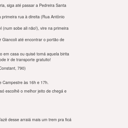
ria, siga até passar a Pedreira Santa
 primeira rua à direita (Rua Antônio
 (num sobe ali não!), vire na primeira
r Giancoli até encontrar o portão de
ro em casa ou quisé tomá aquela birita
e ir de transporte gratuito!
onstant, 790)
de Campestre às 16h e 17h.
só escolhê o melhor jeito de chegá e
azê desse arraiá mais um trem pra ficá