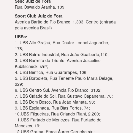
Sesc Juiz de Fora
Rua Oswaldo Aranha, 109
Sport Club Juiz de Fora
Avenida Barão do Rio Branco, 1.303, Centro (entrada
pela avenida Brasil)
UBSs:
1. UBS Alto Grajaú, Rua Doutor Leonel Jaguaribe,
178;
2. UBS Bairro Industrial, Rua João Gualberto,110;
3. UBS Barreira do Triunfo, Avenida Juscelino
Kubitscheck, s/nº;
4. UBS Benfica, Rua Guararapes, 106;
5. UBS Borboleta, Rua Tenente Paulo Maria Delage,
229;
6. UBS Centro Sul, Avenida Rio Branco, 3132;
7. UBS Cidade do Sol, Rua Gustavo Capanema, 70;
8. UBS Dom Bosco, Rua João Manata, 93;
9. UBS Esplanada, Rua Bias Fortes, 74;
10.UBS Filgueiras, Rua Orlando Riani, 2.200;
11.UBS Furtado de Menezes, Rua Furtado de
Menezes, 19;
12.UBS Grama, Praça Áureo Carneiro s/n;