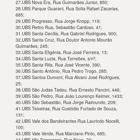
27.UBS Nova Era, Rua Guimarães Junior, 850;
28.UBS Parque Guarani, Rua Sofia Rafael Zacarias,
685;
29.UBS Progresso, Rua Jorge Knopp, 119;
30.UBS Retiro Rua, Sebastião Cardoso, 41;
31.UBS Santa Cecília, Rua Gabriel Rodrigues, 900;
32.UBS Santa Cruz, Rua Doutor Antonio Mourão
Guimarães, 245;
33.UBS Santa Efigênia, Rua José Ferreira, 13;
34.UBS Santa Luzia, Rua Torreões, s/nº;
35.UBS Santa Rita, Rua José Vicente, 390;
36.UBS Santo Antônio, Rua Pedro Trogo, 285;
37.UBS Santos Dumont, Rua Alvaro José Rodrigues,
25;
38.UBS São Judas Tadeu, Rua Ernesto Pancini, 446;
39.UBS São Pedro, Rua Joáo Lourenço Kelmer, 1433;
40.UBS São Sebastião, Rua Jorge Raimundo, 209;
41.UBS Teixeiras, Rua Custódio Furtado de Souza,
131;
42.UBS Vale dos Bandeirantes Rua Laurindo Nocelli,
100;
43.UBS Vale Verde, Rua Marciano Pinto, 685;
44.UBS Vila Esperança, Rua Nova, 30;