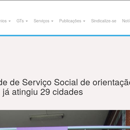
nios
GTs
Serviços
Publicações
Sindicalize-se
Notí
de de Serviço Social de orientaçã
 já atingiu 29 cidades