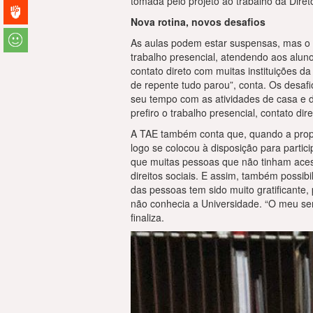
tomada pelo projeto ao trabalho da Diret
Nova rotina, novos desafios
As aulas podem estar suspensas, mas o t
trabalho presencial, atendendo aos aluno
contato direto com muitas instituições 
de repente tudo parou”, conta. Os desafi
seu tempo com as atividades de casa e d
prefiro o trabalho presencial, contato di
A TAE também conta que, quando a propos
logo se colocou à disposição para partic
que muitas pessoas que não tinham acess
direitos sociais. E assim, também possi
das pessoas tem sido muito gratificante,
não conhecia a Universidade. “O meu sen
finaliza.