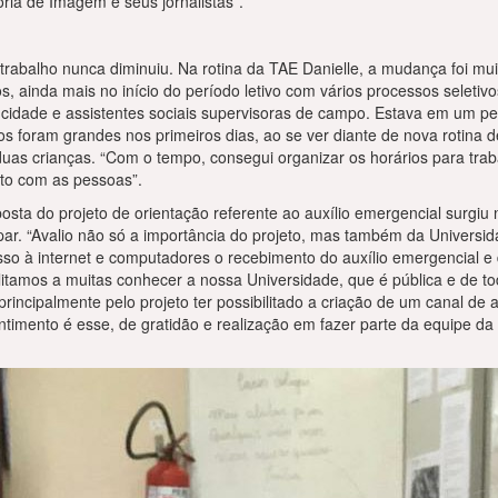
oria de Imagem e seus jornalistas”.
rabalho nunca diminuiu. Na rotina da TAE Danielle, a mudança foi mu
s, ainda mais no início do período letivo com vários processos seletiv
da cidade e assistentes sociais supervisoras de campo. Estava em um 
os foram grandes nos primeiros dias, ao se ver diante de nova rotina d
uas crianças. “Com o tempo, consegui organizar os horários para traba
reto com as pessoas”.
ta do projeto de orientação referente ao auxílio emergencial surgiu 
ipar. “Avalio não só a importância do projeto, mas também da Universid
o à internet e computadores o recebimento do auxílio emergencial e 
bilitamos a muitas conhecer a nossa Universidade, que é pública e de 
 principalmente pelo projeto ter possibilitado a criação de um canal d
timento é esse, de gratidão e realização em fazer parte da equipe da