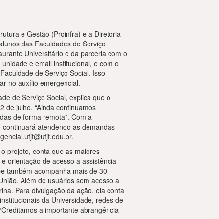
rutura e Gestão (Proinfra) e a Diretoria
 alunos das Faculdades de Serviço
urante Universitário e da parceria com o
nidade e email institucional, e com o
Faculdade de Serviço Social. Isso
ar no auxílio emergencial.
de de Serviço Social, explica que o
 2 de julho. “Ainda continuamos
idas de forma remota”. Com a
jeto continuará atendendo as demandas
encial.ufjf@ufjf.edu.br.
 o projeto, conta que as maiores
e orientação de acesso a assistência
quipe também acompanha mais de 30
a União. Além de usuários sem acesso a
ina. Para divulgação da ação, ela conta
nstitucionais da Universidade, redes de
. “Creditamos a importante abrangência