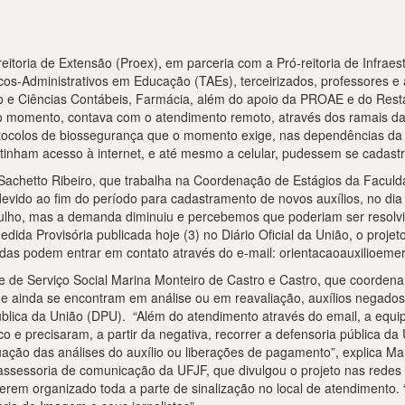
itoria de Extensão (Proex), em parceria com a Pró-reitoria de Infraest
icos-Administrativos em Educação (TAEs), terceirizados, professores e
ão e Ciências Contábeis, Farmácia, além do apoio da PROAE e do Resta
o momento, contava com o atendimento remoto, através dos ramais da u
otocolos de biossegurança que o momento exige, nas dependências da 
tinham acesso à internet, e até mesmo a celular, pudessem se cadastr
 Sachetto Ribeiro, que trabalha na Coordenação de Estágios da Faculda
devido ao fim do período para cadastramento de novos auxílios, no dia
 julho, mas a demanda diminuiu e percebemos que poderiam ser resolv
dida Provisória publicada hoje (3) no Diário Oficial da União, o pro
as podem entrar em contato através do e-mail: orientacaoauxilioemerg
e de Serviço Social Marina Monteiro de Castro e Castro, que coordena
e ainda se encontram em análise ou em reavaliação, auxílios negados 
 Pública da União (DPU). “Além do atendimento através do email, a e
o e precisaram, a partir da negativa, recorrer a defensoria pública d
ação das análises do auxílio ou liberações de pagamento”, explica Mar
assessoria de comunicação da UFJF, que divulgou o projeto nas redes i
 terem organizado toda a parte de sinalização no local de atendimento