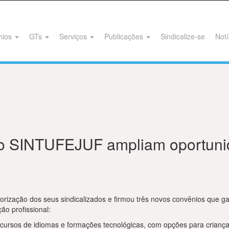
nios
GTs
Serviços
Publicações
Sindicalize-se
Notí
o SINTUFEJUF ampliam oportuni
rização dos seus sindicalizados e firmou três novos convênios que g
ão profissional:
rsos de idiomas e formações tecnológicas, com opções para crianças,