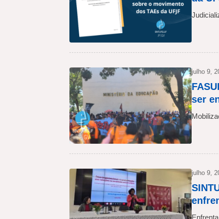
Judicial
julho 9, 
FASUB
ser e
Mobiliz
julho 9, 
SINTU
enfre
Enfrent