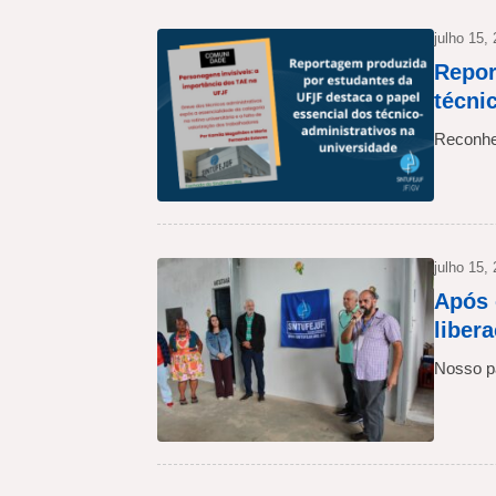
julho 15,
Repor
técni
Reconhe
julho 15,
Após 
liber
Nosso pa