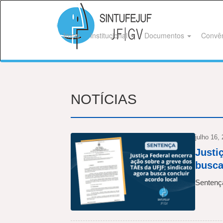
Início
Institucional
Documentos
Convê
NOTÍCIAS
julho 16,
Justi
busca
Sentenç