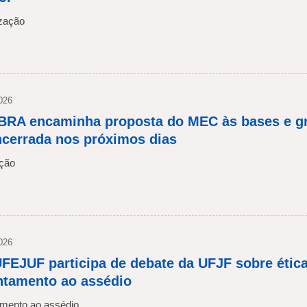
ização
2026
RA encaminha proposta do MEC às bases e gr
ncerrada nos próximos dias
ação
2026
FEJUF participa de debate da UFJF sobre ética
ntamento ao assédio
amento ao assédio