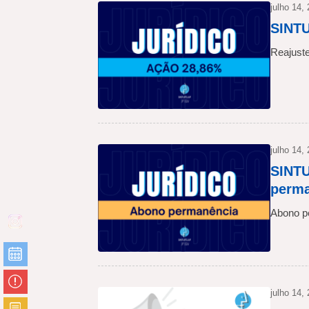
julho 14,
SINTU
Reajust
julho 14,
SINTU
perma
Abono p
julho 14,