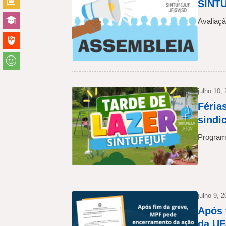
SINTU
Avaliaçã
julho 10,
Féria
sindi
Programa
julho 9, 
Após 
da UF