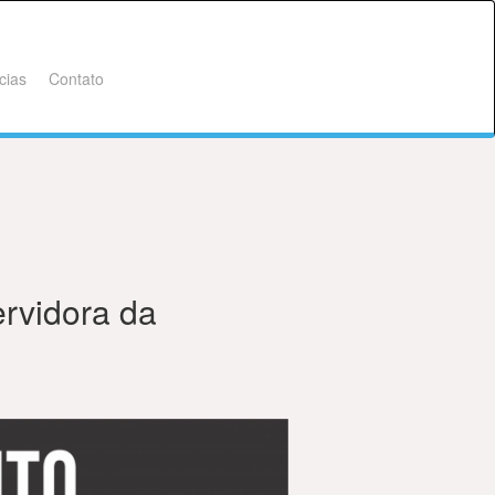
cias
Contato
ervidora da