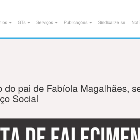
nios
GTs
Serviços
Publicações
Sindicalize-se
Notí
o do pai de Fabíola Magalhães, s
ço Social