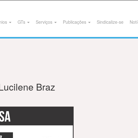
nios
GTs
Serviços
Publicações
Sindicalize-se
Notí
 Lucilene Braz