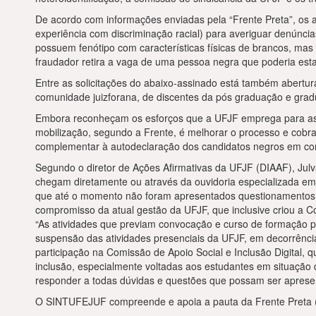
De acordo com informações enviadas pela “Frente Preta”, os atu
experiência com discriminação racial) para averiguar denúnci
possuem fenótipo com características físicas de brancos, ma
fraudador retira a vaga de uma pessoa negra que poderia esta
Entre as solicitações do abaixo-assinado está também abertura
comunidade juizforana, de discentes da pós graduação e gradu
Embora reconheçam os esforços que a UFJF emprega para assegu
mobilização, segundo a Frente, é melhorar o processo e cobra
complementar à autodeclaração dos candidatos negros em con
Segundo o diretor de Ações Afirmativas da UFJF (DIAAF), Julv
chegam diretamente ou através da ouvidoria especializada em a
que até o momento não foram apresentados questionamentos d
compromisso da atual gestão da UFJF, que inclusive criou a 
“As atividades que previam convocação e curso de formação pa
suspensão das atividades presenciais da UFJF, em decorrên
participação na Comissão de Apoio Social e Inclusão Digital,
inclusão, especialmente voltadas aos estudantes em situação de
responder a todas dúvidas e questões que possam ser aprese
O SINTUFEJUF compreende e apoia a pauta da Frente Preta 