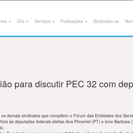
nios
GTs
Serviços
Publicações
Sindicalize-se
Notí
nião para discutir PEC 32 com de
os demais sindicatos que compõem o Fórum das Entidades dos Servid
io às deputadas federais eleitas Ana Pimentel (PT) e Ione Barbosa (
a).