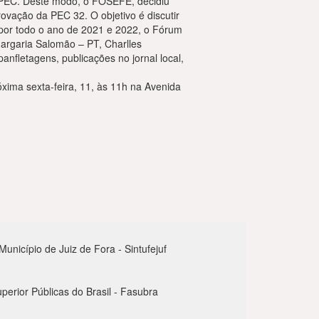
 PEC. Deste modo, o FOSEFE, decidiu
ovação da PEC 32. O objetivo é discutir
 por todo o ano de 2021 e 2022, o Fórum
argaria Salomão – PT, Charlles
anfletagens, publicações no jornal local,
xima sexta-feira, 11, às 11h na Avenida
nicípio de Juiz de Fora - Sintufejuf
perior Públicas do Brasil - Fasubra