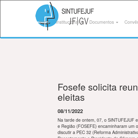
Início
Institucional
Documentos
Convê
Fosefe solicita reu
eleitas
08/11/2022
Na tarde de ontem, 07, o SINTUFEJUF e 
e Região (FOSEFE) encaminharam um ofíc
discutir a PEC 32 (Reforma Administrativ