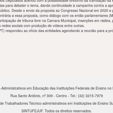
os Deputados acenou com a possibilidade oretorno da tramitação da
tas para debater o tema, dando continuidade à campanha contra a apr
 público. Desde o envio da proposta ao Congresso Nacional em 2020 e
ntrária a essa proposta, como diálogo com os então parlamentares (M
rticipação de tribuna livre na Camara Municipal, inserções em rádios, p
 redes sociais com produção de vídeos entre outras.
(PT) respondeu ao ofício das entidades agendando a reunião para a pró
-Administrativos em Educação das Instituições Federais de Ensino no Mu
Rua Santo Antônio, nº 309 - Centro - Tel.: (32) 3215-7979
de Trabalhadores Técnico-administrativos em Instituições de Ensino Su
SINTUFEJUF. Todos os direitos reservados.