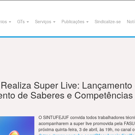
nios
GTs
Serviços
Publicações
Sindicalize-se
Notí
Realiza Super Live: Lançamento 
nto de Saberes e Competências
O SINTUFEJUF convida todos trabalhadores técni
acompanharem a super live promovida pela FASUB
próxima quinta-feira, 3 de abril, às 19h, no canal