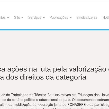
nios
GTs
Serviços
Publicações
Sindicalize-se
Notí
a ações na luta pela valorização
a dos direitos da categoria
atos de Trabalhadores Técnico-Administrativos em Educação das Unive
antes do cenário político e educacional do país. Os documentos cobra
ai além da mobilização da federação junto ao FONASEFE e da particip