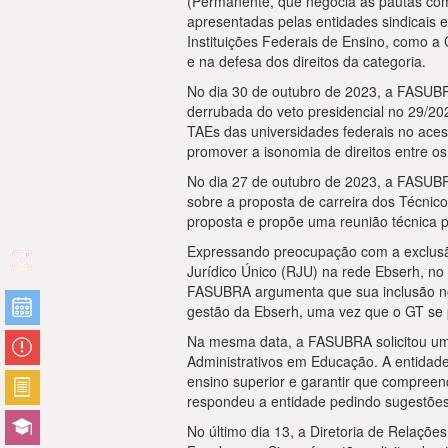
(Permanente, que negocia as pautas comu
apresentadas pelas entidades sindicais 
Instituições Federais de Ensino, como a
e na defesa dos direitos da categoria.
No dia 30 de outubro de 2023, a FASUBR
derrubada do veto presidencial no 29/202
TAEs das universidades federais no acess
promover a isonomia de direitos entre os
No dia 27 de outubro de 2023, a FASUBR
sobre a proposta de carreira dos Técnic
proposta e propõe uma reunião técnica p
Expressando preocupação com a exclusã
Jurídico Único (RJU) na rede Ebserh, no
FASUBRA argumenta que sua inclusão no 
gestão da Ebserh, uma vez que o GT se p
Na mesma data, a FASUBRA solicitou uma
Administrativos em Educação. A entidade
ensino superior e garantir que compree
respondeu a entidade pedindo sugestões
No último dia 13, a Diretoria de Relaç