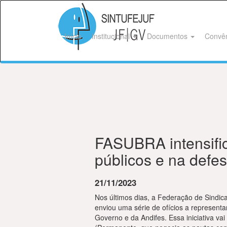
Início
Institucional
Documentos
Convê
FASUBRA intensific
públicos e na defes
21/11/2023
Nos últimos dias, a Federação de Sindic
enviou uma série de ofícios a represent
Governo e da Andifes. Essa iniciativa v