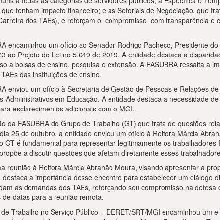
ns a todas as categorias de servidores públicos; a Específica e Temp
e que tenham impacto financeiro; e as Setoriais de Negociação, que tr
 Carreira dos TAEs), e reforçam o compromisso com transparência e c
A encaminhou um ofício ao Senador Rodrigo Pacheco, Presidente do C
3 ao Projeto de Lei no 5.649 de 2019. A entidade destaca a disparidad
o a bolsas de ensino, pesquisa e extensão. A FASUBRA ressalta a impor
 TAEs das instituições de ensino.
A enviou um ofício à Secretaria de Gestão de Pessoas e Relações d
os-Administrativos em Educação. A entidade destaca a necessidade de 
ara esclarecimentos adicionais com o MGI.
o da FASUBRA do Grupo de Trabalho (GT) que trata de questões rela
 dia 25 de outubro, a entidade enviou um ofício à Reitora Márcia Abr
GT é fundamental para representar legitimamente os trabalhadores RJ
ropõe a discutir questões que afetam diretamente esses trabalhadore
 reunião à Reitora Márcia Abrahão Moura, visando apresentar a propo
 destaca a importância desse encontro para estabelecer um diálogo dir
ndam as demandas dos TAEs, reforçando seu compromisso na defesa do
 de datas para a reunião remota.
ões de Trabalho no Serviço Público – DERET/SRT/MGI encaminhou um e