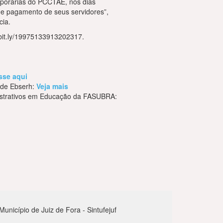
mporárias do PCCTAE, nos dias
de pagamento de seus servidores”,
cia.
/bit.ly/19975133913202317.
sse aqui
ede Ebserh:
Veja mais
nistrativos em Educação da FASUBRA:
nicípio de Juiz de Fora - Sintufejuf