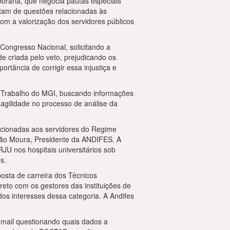
orária, que negocia pautas especiais
atam de questões relacionadas às
om a valorização dos servidores públicos
ongresso Nacional, solicitando a
e criada pelo veto, prejudicando os
tância de corrigir essa injustiça e
e Trabalho do MGI, buscando informações
agilidade no processo de análise da
cionadas aos servidores do Regime
ahão Moura, Presidente da ANDIFES. A
U nos hospitais universitários sob
s.
sta de carreira dos Técnicos
eto com os gestores das instituições de
s interesses dessa categoria. A Andifes
-mail questionando quais dados a