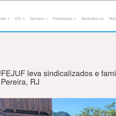
nios
GTs
Serviços
Publicações
Sindicalize-se
Notí
EJUF leva sindicalizados e famil
 Pereira, RJ