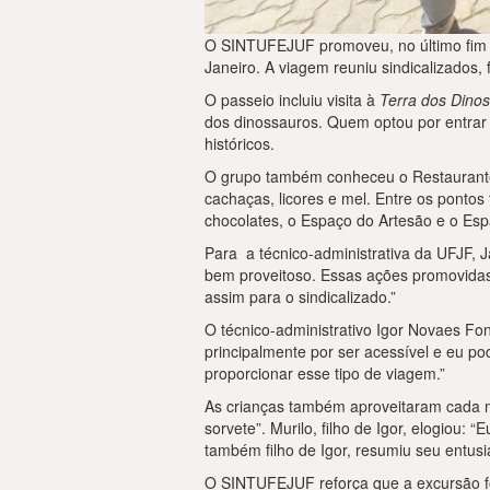
O SINTUFEJUF promoveu, no último fim d
Janeiro. A viagem reuniu sindicalizados,
O passeio incluiu visita à
Terra dos Dinos
dos dinossauros. Quem optou por entrar n
históricos.
O grupo também conheceu o Restaurante 
cachaças, licores e mel. Entre os ponto
chocolates, o Espaço do Artesão e o Es
Para a técnico-administrativa da UFJF, 
bem proveitoso. Essas ações promovidas 
assim para o sindicalizado.”
O técnico-administrativo Igor Novaes Fons
principalmente por ser acessível e eu po
proporcionar esse tipo de viagem.”
As crianças também aproveitaram cada m
sorvete”. Murilo, filho de Igor, elogiou:
também filho de Igor, resumiu seu entusi
O SINTUFEJUF reforça que a excursão foi