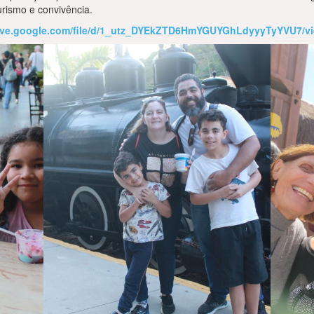
urismo e convivência.
drive.google.com/file/d/1_utz_DYEkZTD6HmYGUYGhLdyyyTyYVU7/v