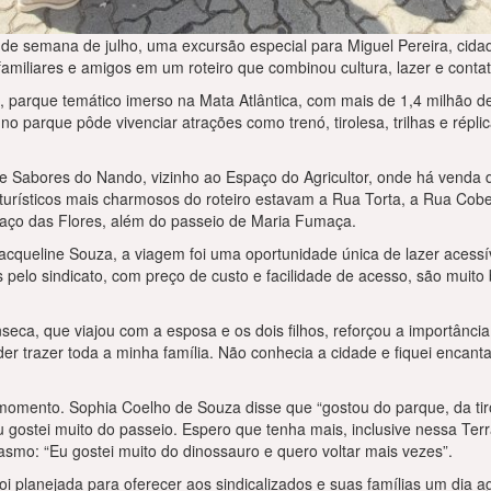
e semana de julho, uma excursão especial para Miguel Pereira, cidad
 familiares e amigos em um roteiro que combinou cultura, lazer e conta
, parque temático imerso na Mata Atlântica, com mais de 1,4 milhão d
o parque pôde vivenciar atrações como trenó, tirolesa, trilhas e répl
Sabores do Nando, vizinho ao Espaço do Agricultor, onde há venda 
s turísticos mais charmosos do roteiro estavam a Rua Torta, a Rua Cob
paço das Flores, além do passeio de Maria Fumaça.
Jacqueline Souza, a viagem foi uma oportunidade única de lazer acessí
pelo sindicato, com preço de custo e facilidade de acesso, são mui
eca, que viajou com a esposa e os dois filhos, reforçou a importância 
der trazer toda a minha família. Não conhecia a cidade e fiquei encant
omento. Sophia Coelho de Souza disse que “gostou do parque, da tir
 “Eu gostei muito do passeio. Espero que tenha mais, inclusive nessa Ter
asmo: “Eu gostei muito do dinossauro e quero voltar mais vezes”.
 planejada para oferecer aos sindicalizados e suas famílias um dia a