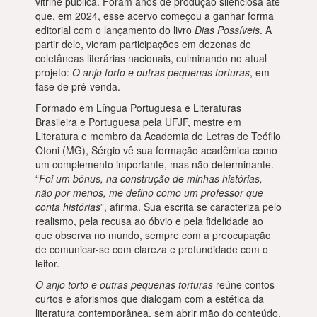
vitrine pública. Foram anos de produção silenciosa até
que, em 2024, esse acervo começou a ganhar forma
editorial com o lançamento do livro
Dias Possíveis
. A
partir dele, vieram participações em dezenas de
coletâneas literárias nacionais, culminando no atual
projeto:
O anjo torto e outras pequenas torturas
, em
fase de pré-venda.
Formado em Língua Portuguesa e Literaturas
Brasileira e Portuguesa pela UFJF, mestre em
Literatura e membro da Academia de Letras de Teófilo
Otoni (MG), Sérgio vê sua formação acadêmica como
um complemento importante, mas não determinante.
“
Foi um bônus, na construção de minhas histórias,
não por menos, me defino como um professor que
conta histórias
”, afirma. Sua escrita se caracteriza pelo
realismo, pela recusa ao óbvio e pela fidelidade ao
que observa no mundo, sempre com a preocupação
de comunicar-se com clareza e profundidade com o
leitor.
O anjo torto e outras pequenas torturas
reúne contos
curtos e aforismos que dialogam com a estética da
literatura contemporânea, sem abrir mão do conteúdo.