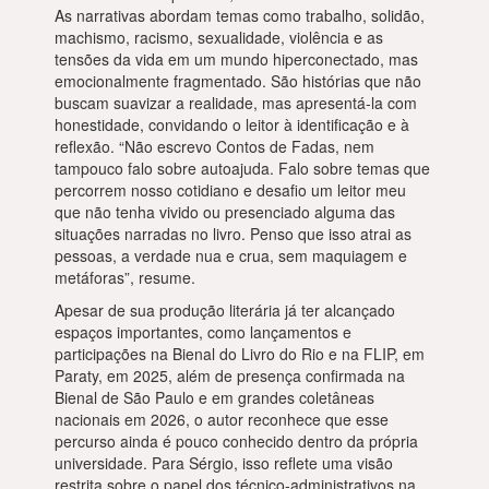
As narrativas abordam temas como trabalho, solidão,
machismo, racismo, sexualidade, violência e as
tensões da vida em um mundo hiperconectado, mas
emocionalmente fragmentado. São histórias que não
buscam suavizar a realidade, mas apresentá-la com
honestidade, convidando o leitor à identificação e à
reflexão. “Não escrevo Contos de Fadas, nem
tampouco falo sobre autoajuda. Falo sobre temas que
percorrem nosso cotidiano e desafio um leitor meu
que não tenha vivido ou presenciado alguma das
situações narradas no livro. Penso que isso atrai as
pessoas, a verdade nua e crua, sem maquiagem e
metáforas”, resume.
Apesar de sua produção literária já ter alcançado
espaços importantes, como lançamentos e
participações na Bienal do Livro do Rio e na FLIP, em
Paraty, em 2025, além de presença confirmada na
Bienal de São Paulo e em grandes coletâneas
nacionais em 2026, o autor reconhece que esse
percurso ainda é pouco conhecido dentro da própria
universidade. Para Sérgio, isso reflete uma visão
restrita sobre o papel dos técnico-administrativos na