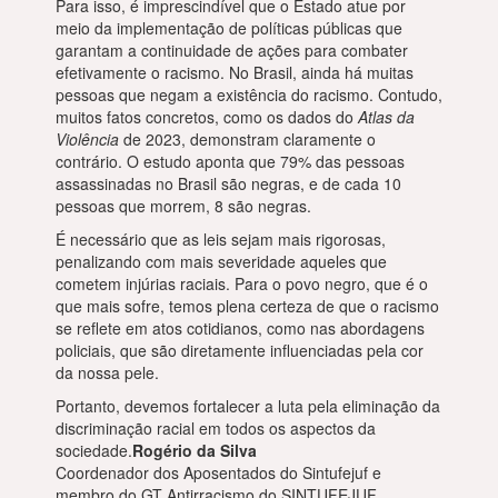
Para isso, é imprescindível que o Estado atue por
meio da implementação de políticas públicas que
garantam a continuidade de ações para combater
efetivamente o racismo. No Brasil, ainda há muitas
pessoas que negam a existência do racismo. Contudo,
muitos fatos concretos, como os dados do
Atlas da
Violência
de 2023, demonstram claramente o
contrário. O estudo aponta que 79% das pessoas
assassinadas no Brasil são negras, e de cada 10
pessoas que morrem, 8 são negras.
É necessário que as leis sejam mais rigorosas,
penalizando com mais severidade aqueles que
cometem injúrias raciais. Para o povo negro, que é o
que mais sofre, temos plena certeza de que o racismo
se reflete em atos cotidianos, como nas abordagens
policiais, que são diretamente influenciadas pela cor
da nossa pele.
Portanto, devemos fortalecer a luta pela eliminação da
discriminação racial em todos os aspectos da
sociedade.
Rogério da Silva
Coordenador dos Aposentados do Sintufejuf e
membro do GT Antirracismo do SINTUFEJUF