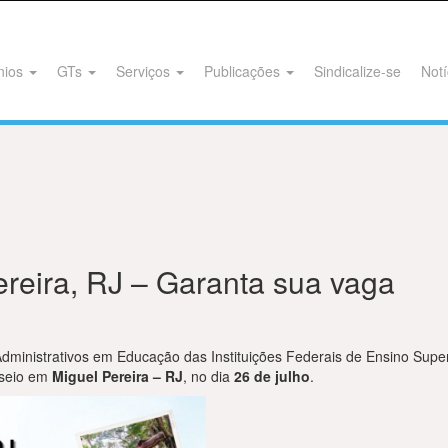
nios
GTs
Serviços
Publicações
Sindicalize-se
Notí
ereira, RJ – Garanta sua vaga
Administrativos em Educação das Instituições Federais de Ensino Sup
sseio em
Miguel Pereira – RJ
, no dia
26 de julho
.