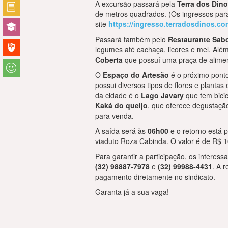
A excursão passará pela
Terra dos Din
de metros quadrados. (Os ingressos par
site
https://ingresso.terradosdinos.co
Passará também pelo
Restaurante Sab
legumes até cachaça, licores e mel. Al
Coberta
que possuí uma praça de alimen
O
Espaço do Artesão
é o próximo ponto, 
possui diversos tipos de flores e plantas
da cidade é o
Lago Javary
que tem bicic
Kaká do queijo
, que oferece degustaçã
para venda.
A saída será às
06h00
e o retorno está p
viaduto Roza Cabinda. O valor é de R$ 1
Para garantir a participação, os interes
(32) 98887-7978
e
(32) 99988-4431
. A 
pagamento diretamente no sindicato.
Garanta já a sua vaga!