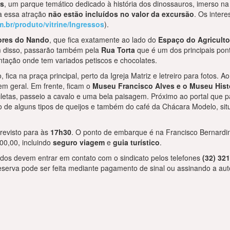
os
, um parque temático dedicado à história dos dinossauros, imerso na
a essa atração
não estão incluídos no valor da excursão
. Os inter
m.br/produto/vitrine/Ingressos
).
ores do Nando
, que fica exatamente ao lado do
Espaço do Agriculto
ém disso, passarão também pela
Rua Torta
que é um dos principais pont
tação onde tem variados petiscos e chocolates.
fica na praça principal, perto da Igreja Matriz e letreiro para fotos. Ao
 em geral. Em frente, ficam o
Museu Francisco Alves e o Museu Hist
letas, passeio a cavalo e uma bela paisagem. Próximo ao portal que p
o de alguns tipos de queijos e também do café da Chácara Modelo, si
revisto para às
17h30
. O ponto de embarque é na Francisco Bernardi
00,00, incluindo
seguro viagem
e
guia turístico
.
sados devem entrar em contato com o sindicato pelos telefones
(32) 32
reserva pode ser feita mediante pagamento de sinal ou assinando a au