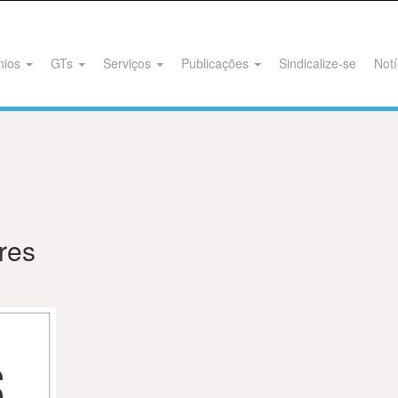
nios
GTs
Serviços
Publicações
Sindicalize-se
Notí
res