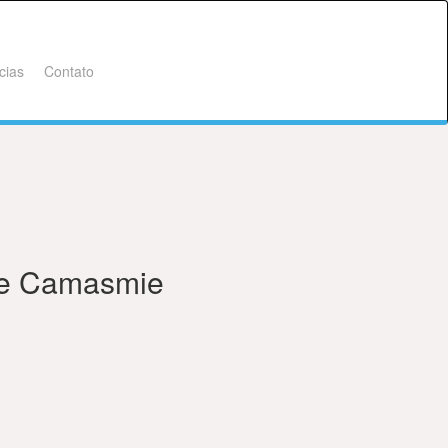
cias
Contato
ge Camasmie