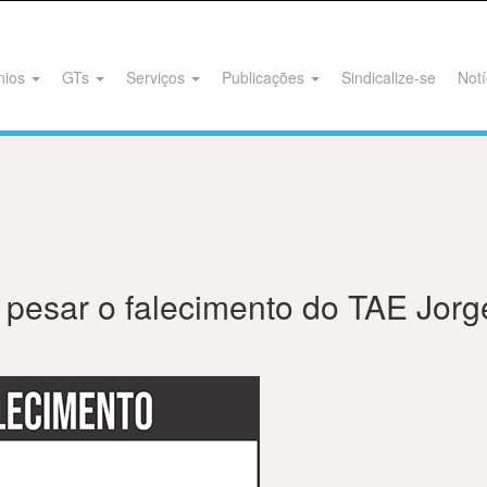
nios
GTs
Serviços
Publicações
Sindicalize-se
Notí
esar o falecimento do TAE Jor