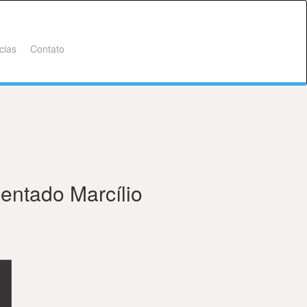
cias
Contato
entado Marcílio