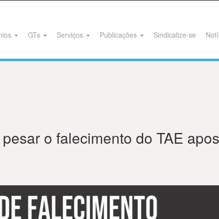
nios
GTs
Serviços
Publicações
Sindicalize-se
Notí
esar o falecimento do TAE apos