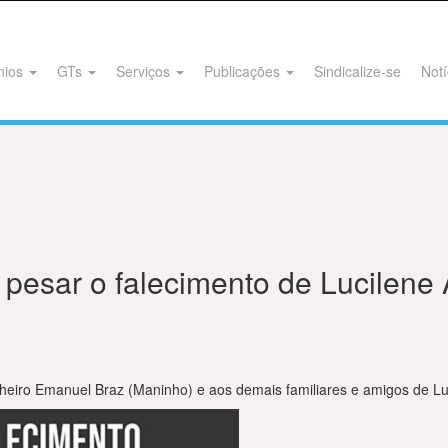
nios
GTs
Serviços
Publicações
Sindicalize-se
Notí
esar o falecimento de Lucilene 
eiro Emanuel Braz (Maninho) e aos demais familiares e amigos de Lu