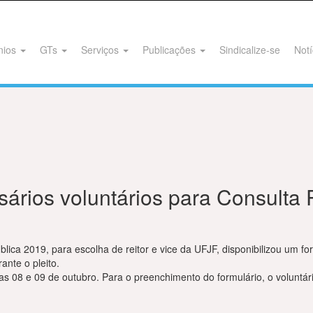
nios
GTs
Serviços
Publicações
Sindicalize-se
Notí
rios voluntários para Consulta 
lica 2019, para escolha de reitor e vice da UFJF, disponibilizou um 
ante o pleito.
s 08 e 09 de outubro. Para o preenchimento do formulário, o voluntári