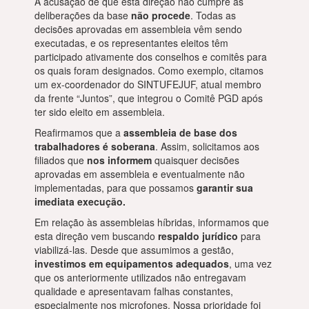
A acusação de que esta direção não cumpre as
deliberações da base
não procede
. Todas as
decisões aprovadas em assembleia vêm sendo
executadas, e os representantes eleitos têm
participado ativamente dos conselhos e comitês para
os quais foram designados. Como exemplo, citamos
um ex-coordenador do SINTUFEJUF, atual membro
da frente “Juntos”, que integrou o Comitê PGD após
ter sido eleito em assembleia.
Reafirmamos que a
assembleia de base dos
trabalhadores é soberana
. Assim, solicitamos aos
filiados que
nos informem
quaisquer decisões
aprovadas em assembleia e eventualmente não
implementadas, para que possamos
garantir sua
imediata execução.
Em relação às assembleias híbridas, informamos que
esta direção vem buscando
respaldo jurídico
para
viabilizá-las. Desde que assumimos a gestão,
investimos em equipamentos adequados
, uma vez
que os anteriormente utilizados não entregavam
qualidade e apresentavam falhas constantes,
especialmente nos microfones. Nossa prioridade foi