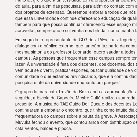
de aula, para além das pesquisas, para além do contato com 
dos projetos de extensão. Queremos lembrar a todos que nós
que essa universidade continue oferecendo educação de quali
também para que possa continuar oferecendo esse espaço ma
aproveitar, sempre que o sol venha nos brindar numa manhã t
Em seguida, o representante do CLG dos TAEs, Luís Tegedor, 
diálogo com o público externo, que também faz parte da comun
mesma sintonia do professor Leonardo, quero saudar a todos
campus. As pessoas que frequentam esse campus sempre te
lazer. A universidade é feita dos discentes, dos docentes, do
vem aqui se divertir, praticar esportes, buscar qualidade de 
comunidade o que estamos reivindicando, que é a continuidad
pesquisa e até da universidade enquanto um parque.”
O grupo de maracatu Trovão da Roza abriu as apresentações a
seguida, a Escola de Capoeira Mestre Cuité realizou sua rod
presente. A música do TAE Guido Del’ Duca e dos docentes L
continuaram a embalar o encontro, que tinha como intuito di
frequentadora do campus sobre a pauta da greve. A Associação
Muvuka fechou o evento, que contou ainda com distribuição de
cata-ventos, balões e pipoca.