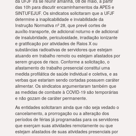
da UFJF irá se reunir amanhã, 08 de maio, a partir
das 10h para discutir encaminhamentos da APES e
SINTUFEJUF. Os sindicatos solicitaram que a UFJF
determine a inaplicabilidade e inviabilidade da
Instrução Normativa nº 28, que prevê cortes de
auxílio-transporte, de adicional noturno e de adicional
de insalubridade, periculosidade, irradiação ionizante
e gratificação por atividades de Raios X ou
substâncias radioativas de servidores que estejam
atuando em trabalho remoto ou estejam afastados por
serem grupos de risco. Conforme a solicitação, o
afastamento do trabalho presencial constitui uma
medida profilática de saúde individual e coletiva, e as
verbas que estariam sendo cortadas possuem caráter
alimentar. Os sindicatos argumentaram também que
as medidas de combate à COVID-19 são temporárias
e não gozam de caráter permanente.
As entidades solicitaram ainda que não seja vedado o
cancelamento, a prorrogação ou a alteração dos
períodos de férias já programadas para os servidores
que exerçam suas atividades remotamente ou que
estejam afastados de suas atividades presenciais por