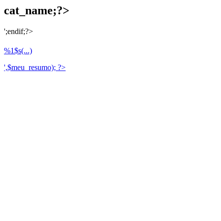
cat_name;?>
';endif;?>
%1$s(...)
',$meu_resumo); ?>