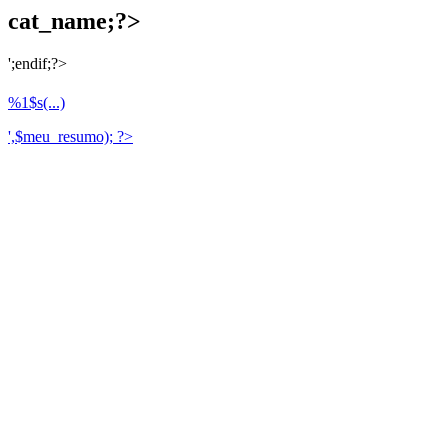
cat_name;?>
';endif;?>
%1$s(...)
',$meu_resumo); ?>