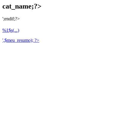
cat_name;?>
';endif;?>
%1$s(...)
',$meu_resumo); ?>