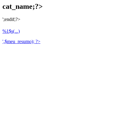
cat_name;?>
';endif;?>
%1$s(...)
',$meu_resumo); ?>