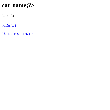
cat_name;?>
';endif;?>
%1$s(...)
',$meu_resumo); ?>