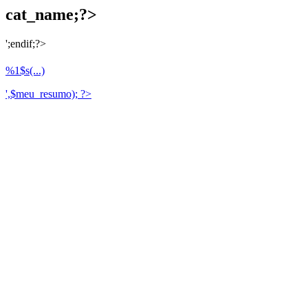
cat_name;?>
';endif;?>
%1$s(...)
',$meu_resumo); ?>