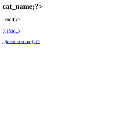
cat_name;?>
';endif;?>
%1$s(...)
',$meu_resumo); ?>